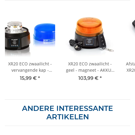
XR20 ECO zwaailicht -
XR20 ECO zwaailicht -
Afst
vervangende kap -
geel - magneet - AKKU -
XR2
blauw
220 km/u DEKRA getest
b
15,99 €
*
103,99 €
*
ANDERE INTERESSANTE
ARTIKELEN