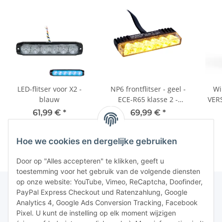
LED-flitser voor X2 -
NP6 frontflitser - geel -
Wi
blauw
ECE-R65 klasse 2 -
VERS
dag-/nachtstand
12V/
61,99 €
*
69,99 €
*
Hoe we cookies en dergelijke gebruiken
Door op "Alles accepteren" te klikken, geeft u
toestemming voor het gebruik van de volgende diensten
op onze website: YouTube, Vimeo, ReCaptcha, Doofinder,
PayPal Express Checkout und Ratenzahlung, Google
Analytics 4, Google Ads Conversion Tracking, Facebook
Pixel. U kunt de instelling op elk moment wijzigen