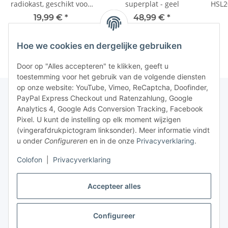
radiokast, geschikt voor
superplat - geel
HSL20
6x VERSIO-schakelaars |
19,99 €
*
48,99 €
*
hoogte 64 mm
Hoe we cookies en dergelijke gebruiken
Door op "Alles accepteren" te klikken, geeft u
toestemming voor het gebruik van de volgende diensten
op onze website: YouTube, Vimeo, ReCaptcha, Doofinder,
PayPal Express Checkout und Ratenzahlung, Google
Analytics 4, Google Ads Conversion Tracking, Facebook
Pixel. U kunt de instelling op elk moment wijzigen
(vingerafdrukpictogram linksonder). Meer informatie vindt
u onder
Configureren
en in de onze
Privacyverklaring
.
Colofon
|
Privacyverklaring
Accepteer alles
Configureer