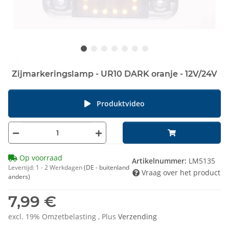
Zijmarkeringslamp - UR10 DARK oranje - 12V/24V
Produktvideo
Op voorraad
Artikelnummer:
LM5135
Levertijd:
1 - 2 Werkdagen
(DE - buitenland
Vraag over het product
anders)
7,99 €
excl. 19% Omzetbelasting , Plus
Verzending