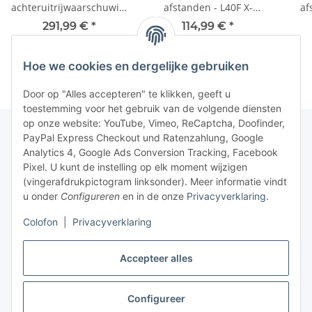
achteruitrijwaarschuwingssysteem
afstanden - L40F X-
af
volgens §52 lid 11 StVZO
Range - 522 mm - ECE-
Ran
291,99 €
*
114,99 €
*
voor
R112
hulpverleningsvoertuigen
Hoe we cookies en dergelijke gebruiken
Door op "Alles accepteren" te klikken, geeft u
toestemming voor het gebruik van de volgende diensten
op onze website: YouTube, Vimeo, ReCaptcha, Doofinder,
PayPal Express Checkout und Ratenzahlung, Google
Analytics 4, Google Ads Conversion Tracking, Facebook
Pixel. U kunt de instelling op elk moment wijzigen
(vingerafdrukpictogram linksonder). Meer informatie vindt
u onder
Configureren
en in de onze
Privacyverklaring
.
Colofon
|
Privacyverklaring
Accepteer alles
Configureer