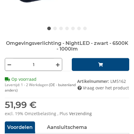
Omgevingsverlichting - NightLED - zwart - 6500K
- 1000lm
Op voorraad
Artikelnummer:
LM5162
Levertijd:
1 - 2 Werkdagen
(DE - buitenland
Vraag over het product
anders)
51,99 €
excl. 19% Omzetbelasting , Plus
Verzending
Voordelen
Aansluitschema