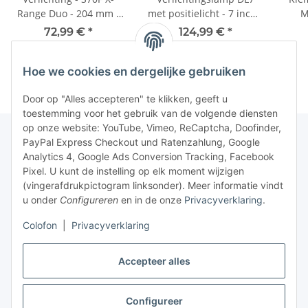
Range Duo - 204 mm -
met positielicht - 7 inch -
M
ECE-R112
176 mm - zwart
72,99 €
*
124,99 €
*
Hoe we cookies en dergelijke gebruiken
Door op "Alles accepteren" te klikken, geeft u
toestemming voor het gebruik van de volgende diensten
op onze website: YouTube, Vimeo, ReCaptcha, Doofinder,
PayPal Express Checkout und Ratenzahlung, Google
Analytics 4, Google Ads Conversion Tracking, Facebook
Pixel. U kunt de instelling op elk moment wijzigen
(vingerafdrukpictogram linksonder). Meer informatie vindt
u onder
Configureren
en in de onze
Privacyverklaring
.
Colofon
|
Privacyverklaring
Accepteer alles
Configureer