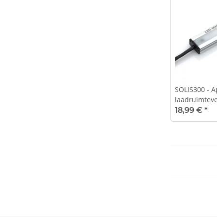
SOLIS300 - 
laadruimteve
- 400 lm - 12
18,99 €
*