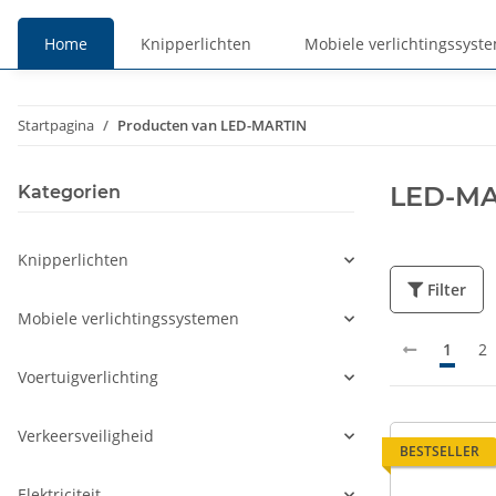
Home
Knipperlichten
Mobiele verlichtingssyst
Prijzen
Prijzen
Startpagina
Producten van LED-MARTIN
incl. btw
excl. btw
LED-MA
Kategorien
Knipperlichten
Filter
Mobiele verlichtingssystemen
1
2
Voertuigverlichting
Verkeersveiligheid
BESTSELLER
Elektriciteit