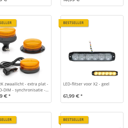
 veldspuit
SELLER
BESTSELLER
K zwaailicht - extra plat -
LED-flitser voor X2 - geel
-DIM - synchronisatie -
se 2 - DIN 14620, vorm B1
61,99 €
*
99 €
*
SELLER
BESTSELLER