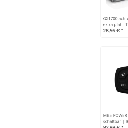
GX1700 achte
extra plat - 
V - 1500 mm 
28,56 €
*
goedgekeur
MB5-POWER |
schaltbar | 
Symbolik: V0
82,99 €
*