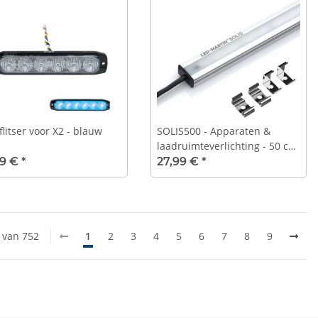
flitser voor X2 - blauw
SOLIS500 - Apparaten &
laadruimteverlichting - 50 cm
- 600 lm - 12 V-24 V
99 €
*
27,99 €
*
0 van 752
1
2
3
4
5
6
7
8
9