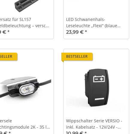
ersatz für SL157
LED Schwanenhals-
ldbeleuchtung – versch.
Leseleuchte „Flexi“ (blaue
rzeuge
Auffindebeleuchtung,
9 €
*
23,99 €
*
schwarz, 12 V, 3200 K, mit
USB)
SELLER
BESTSELLER
ersele
Wippschalter Serie VERSIO -
ichtingsmodule 2K - 35 lm
inkl. Kabelsatz - 12V/24V -
W - met hoekbeugel, bijv.
"Batterie" - 009
99 €
*
10,99 €
*