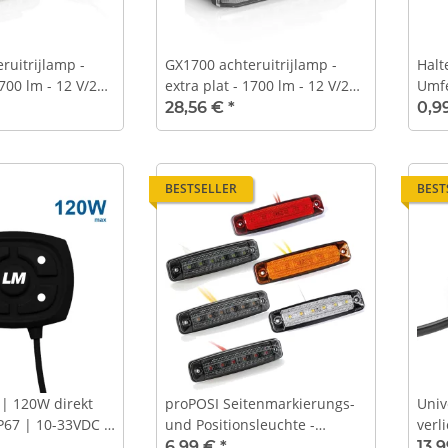
ruitrijlamp -
GX1700 achteruitrijlamp -
Halt
1700 lm - 12 V/24
extra plat - 1700 lm - 12 V/24
Umfe
kabel -
V - 350 mm kabel + Duits-DT -
Fah
28,56 €
*
0,9
d
goedgekeurd
BESTSELLER
BEST
 120W direkt
proPOSI Seitenmarkierungs-
Univ
IP67 | 10-33VDC |
und Positionsleuchte -
verl
01
klassisch oder dark
- 4 
6,99 €
*
13,