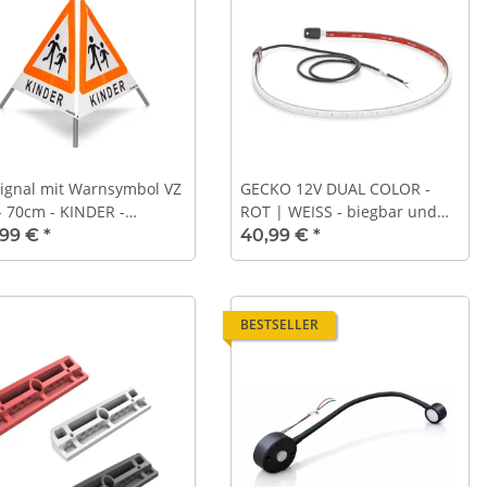
signal mit Warnsymbol VZ
GECKO 12V DUAL COLOR -
- 70cm - KINDER -
ROT | WEISS - biegbar und
ektierendes Warndreieck
PWM dimmbar - 1000mm
,99 €
*
40,99 €
*
BESTSELLER