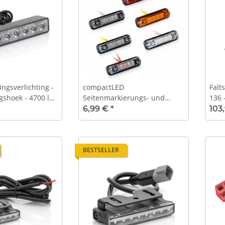
ngsverlichting -
compactLED
Falt
gshoek - 4700 lm
Seitenmarkierungs- und
136 
abel
Positionsleuchte - klassisch
refl
6,99 €
*
103
oder dark
BESTSELLER