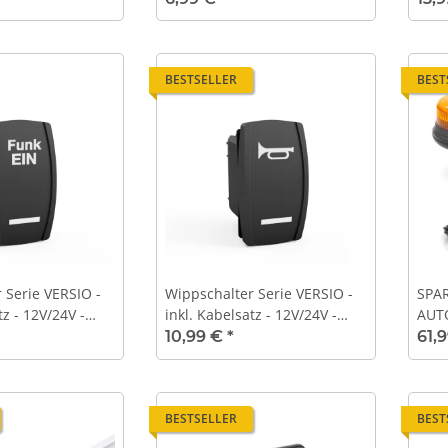
voor
BESTSELLER
BEST
 Serie VERSIO -
Wippschalter Serie VERSIO -
SPAR
tz - 12V/24V -
inkl. Kabelsatz - 12V/24V -
AUTO
011
"Horn" - 010
klas
10,99 €
*
61,
BESTSELLER
BEST