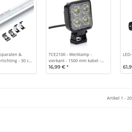
Apparaten &
TCE2100 - Werklamp -
LED-
rlichting - 30 cm
vierkant - 1500 mm kabel -
 V-24 V
10-30 VDC - max. 22 W
61,
16,99 €
*
Artikel 1 - 2