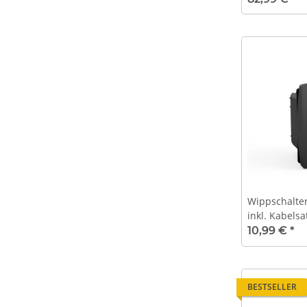
Wippschalter
inkl. Kabelsa
"Funk Ein" - 
10,99 €
*
BESTSELLER