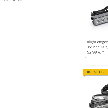
8light omgevi
35° behuizin
- 1500 mm k
52,99 €
*
BESTSELLER