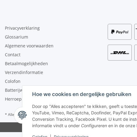
Privacyverklaring
Glossarium
Algemene voorwaarden
Contact
Betaalmogelijkheden
Verzendinformatie
Colofon
Batterijwet-aanwijzingen
Hoe we cookies en dergelijke gebruiken
Herroepingsrecht
Door op "Alles accepteren" te klikken, geeft u toe
YouTube, Vimeo, ReCaptcha, Doofinder, PayPal Expr
* Alle prijzen plus wettelijke btw, excl.
verzending
Conversion Tracking, Facebook Pixel. U kunt de inst
informatie vindt u onder
Configureren
en in de onze
Colofon
|
Privacyverklaring