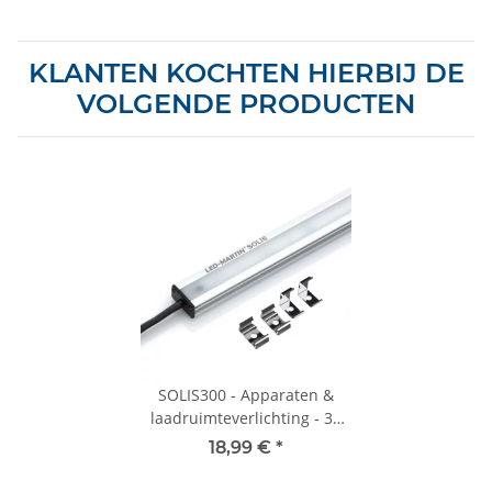
KLANTEN KOCHTEN HIERBIJ DE
VOLGENDE PRODUCTEN
SOLIS300 - Apparaten &
laadruimteverlichting - 30
cm - 400 lm - 12 V-24 V
18,99 €
*