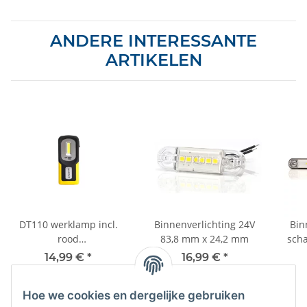
ANDERE INTERESSANTE
ARTIKELEN
DT110 werklamp incl.
Binnenverlichting 24V
Bin
rood
83,8 mm x 24,2 mm
sch
waarschuwingslicht - Li-
14,99 €
*
16,99 €
*
ion accu
Hoe we cookies en dergelijke gebruiken