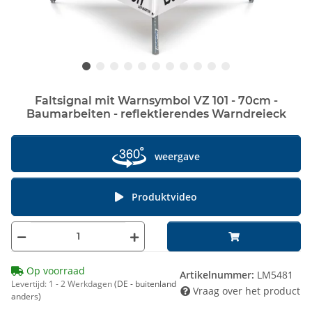
Faltsignal mit Warnsymbol VZ 101 - 70cm -
Baumarbeiten - reflektierendes Warndreieck
weergave
Produktvideo
Op voorraad
Artikelnummer:
LM5481
Levertijd:
1 - 2 Werkdagen
(DE - buitenland
Vraag over het product
anders)