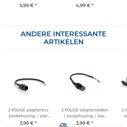
verstelbaar
- tot 1,5 mm²
3
5,99 €
*
4,99 €
*
ANDERE INTERESSANTE
ARTIKELEN
2-POLIGE adapterbus
2-POLIGE adapterstekker
2-
penbehuizing | voor
| busbehuizing | voor
v
DUITS DT | - 30 cm
DUITS DT - 30 cm
ver
3,99 €
*
3,99 €
*