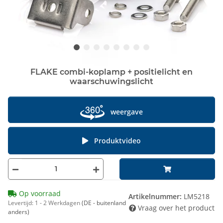
FLAKE combi-koplamp + positielicht en
waarschuwingslicht
weergave
Produktvideo
Op voorraad
Artikelnummer:
LM5218
Levertijd:
1 - 2 Werkdagen
(DE - buitenland
Vraag over het product
anders)