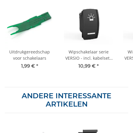
Uitdrukgereedschap
Wipschakelaar serie
Wi
voor schakelaars
VERSIO - incl. kabelset -
VERS
12V/24V - "rondomlicht"
1,99 €
*
10,99 €
*
- 001
"omg
ANDERE INTERESSANTE
ARTIKELEN