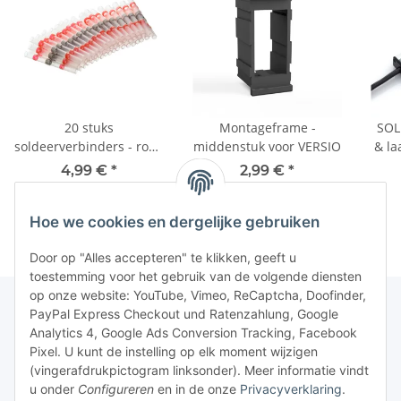
20 stuks
Montageframe -
SOL
soldeerverbinders - rood
middenstuk voor VERSIO
& la
- tot 1,5 mm²
- 10
4,99 €
*
2,99 €
*
Hoe we cookies en dergelijke gebruiken
Door op "Alles accepteren" te klikken, geeft u
toestemming voor het gebruik van de volgende diensten
op onze website: YouTube, Vimeo, ReCaptcha, Doofinder,
PayPal Express Checkout und Ratenzahlung, Google
Analytics 4, Google Ads Conversion Tracking, Facebook
Pixel. U kunt de instelling op elk moment wijzigen
(vingerafdrukpictogram linksonder). Meer informatie vindt
u onder
Configureren
en in de onze
Privacyverklaring
.