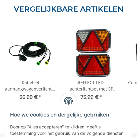
VERGELIJKBARE ARTIKELEN
Kabelset
REFLECT LED-
Comb
aanhangwagenverlichting
achterlichtset met 5P
- 8 m - 13-polig - 5P
bajonetsluiting voor
36,99 €
*
73,99 €
*
bajonet - uitgang
vrachtwagen of
positielichten
aanhangwagen | CAN-
BUS-versie
Hoe we cookies en dergelijke gebruiken
Door op "Alles accepteren" te klikken, geeft u
toestemming voor het gebruik van de volgende diensten